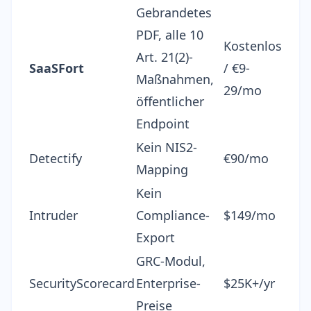
Gebrandetes
PDF, alle 10
Kostenlos
Art. 21(2)-
SaaSFort
/ €9-
Maßnahmen,
29/mo
öffentlicher
Endpoint
Kein NIS2-
Detectify
€90/mo
Mapping
Kein
Intruder
Compliance-
$149/mo
Export
GRC-Modul,
SecurityScorecard
Enterprise-
$25K+/yr
Preise