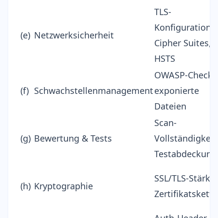
TLS-
Konfiguration,
(e)
Netzwerksicherheit
Cipher Suites,
HSTS
OWASP-Checks
(f)
Schwachstellenmanagement
exponierte
Dateien
Scan-
(g)
Bewertung & Tests
Vollständigkeit
Testabdeckung
SSL/TLS-Stärke,
(h)
Kryptographie
Zertifikatskette