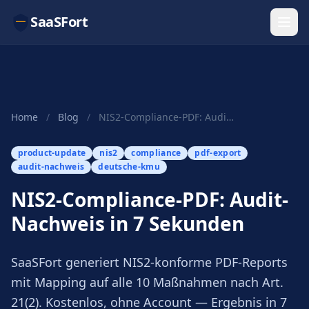
SaaSFort
Home
/
Blog
/
NIS2-Compliance-PDF: Audit-Nachweis in 7 Sekunden
product-update
nis2
compliance
pdf-export
audit-nachweis
deutsche-kmu
NIS2-Compliance-PDF: Audit-
Nachweis in 7 Sekunden
SaaSFort generiert NIS2-konforme PDF-Reports
mit Mapping auf alle 10 Maßnahmen nach Art.
21(2). Kostenlos, ohne Account — Ergebnis in 7