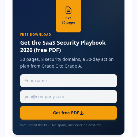
PDF
30 pages
FREE DOWNLOAD
Get the SaaS Security Playbook
2026 (free PDF)
30 pages, 8 security domains, a 30-day action
plan from Grade C to Grade A.
Get free PDF
We'll email the PDF. No spam, unsubscribe anytime.