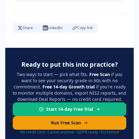
Share
LinkedIn
Copy link
Ready to put this into practice?
Two ways to start — pick what fits.
Free Scan
if you
want to see your security grade in 60s with no
commitment.
Free 14-day Growth trial
if you're ready
to monitor multiple domains, export NIS2 reports, and
download Deal Reports — no credit card required.
Start 14-day Free Trial
Run Free Scan
No credit card · Cancel anytime · GDPR-ready · EU-hosted