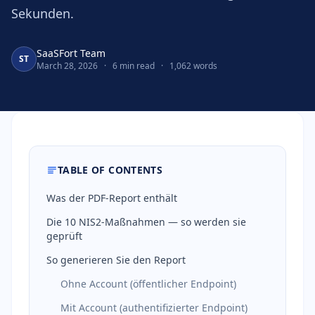
Sekunden.
SaaSFort Team
ST
March 28, 2026
·
6 min read
·
1,062 words
TABLE OF CONTENTS
Was der PDF-Report enthält
Die 10 NIS2-Maßnahmen — so werden sie
geprüft
So generieren Sie den Report
Ohne Account (öffentlicher Endpoint)
Mit Account (authentifizierter Endpoint)