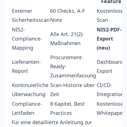
Feature
Externer
60 Checks, A-F
Kostenloser
Sicherheitsscan
Note
Scan
NIS2-
NIS2-PDF-
Alle Art. 21(2)-
Compliance-
Export
Maßnahmen
Mapping
(neu)
Procurement-
Lieferanten-
Dashboard-
Ready-
Report
Export
Zusammenfassung
Kontinuierliche
Scan-Historie über
CI/CD-
Überwachung
Zeit
Integration
Compliance-
8 Kapitel, Best
Kostenloses
Leitfaden
Practices
Whitepaper
Für eine detaillierte Anleitung zur