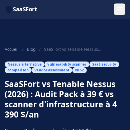
SaaSFort
Accueil
/
Blog
/
SaaSFort vs Tenable Nessus (2026) : Audit Pack à 39 € vs scanner d'infrastructure à 4 390 $/an
Nessus alternative
vulnerability scanner
SaaS security
comparison
vendor assessment
NIS2
SaaSFort vs Tenable Nessus
(2026) : Audit Pack à 39 € vs
scanner d'infrastructure à 4
390 $/an