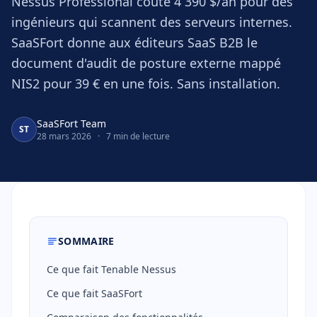
Nessus Professional coûte 4 390 $/an pour des
ingénieurs qui scannent des serveurs internes.
SaaSFort donne aux éditeurs SaaS B2B le
document d'audit de posture externe mappé
NIS2 pour 39 € en une fois. Sans installation.
SaaSFort Team
ST
28 mars 2026
·
7 min de lecture
SOMMAIRE
Ce que fait Tenable Nessus
Ce que fait SaaSFort