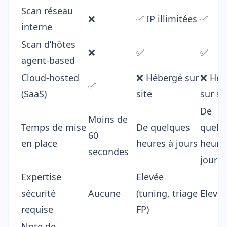
Scan réseau
❌
✅ IP illimitées
✅
interne
Scan d’hôtes
❌
✅
✅
agent-based
Cloud-hosted
❌ Hébergé sur
❌ Héb
✅
(SaaS)
site
sur si
De
Moins de
Temps de mise
De quelques
quelq
60
en place
heures à jours
heure
secondes
jours
Expertise
Elevée
sécurité
Aucune
(tuning, triage
Elevé
requise
FP)
Note de