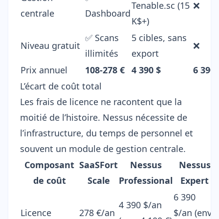
Tenable.sc (15
❌
centrale
Dashboard
K$+)
✅ Scans
5 cibles, sans
Niveau gratuit
❌
illimités
export
Prix annuel
108-278 €
4 390 $
6 390 
L’écart de coût total
Les frais de licence ne racontent que la
moitié de l’histoire. Nessus nécessite de
l’infrastructure, du temps de personnel et
souvent un module de gestion centrale.
Composant
SaaSFort
Nessus
Nessus
de coût
Scale
Professional
Expert
6 390
4 390 $/an
Licence
278 €/an
$/an (env.