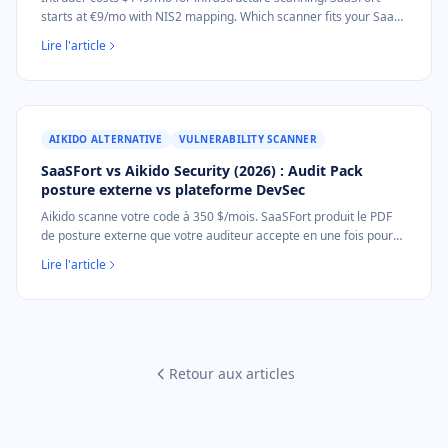
starts at €9/mo with NIS2 mapping. Which scanner fits your SaaS
company?
Lire l'article
AIKIDO ALTERNATIVE
VULNERABILITY SCANNER
SaaSFort vs Aikido Security (2026) : Audit Pack
posture externe vs plateforme DevSec
Aikido scanne votre code à 350 $/mois. SaaSFort produit le PDF
de posture externe que votre auditeur accepte en une fois pour
39 €. Sans abonnement, sans accès au code, scan en 60
Lire l'article
secondes.
Retour aux articles