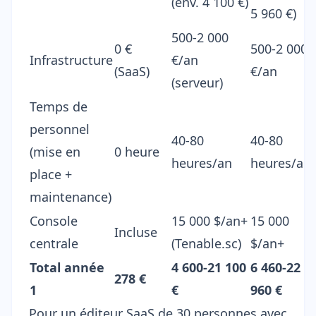
(env. 4 100 €)
5 960 €)
500-2 000
0 €
500-2 000
Infrastructure
€/an
(SaaS)
€/an
(serveur)
Temps de
personnel
40-80
40-80
(mise en
0 heure
heures/an
heures/an
place +
maintenance)
Console
15 000 $/an+
15 000
Incluse
centrale
(Tenable.sc)
$/an+
Total année
4 600-21 100
6 460-22
278 €
1
€
960 €
Pour un éditeur SaaS de 30 personnes avec