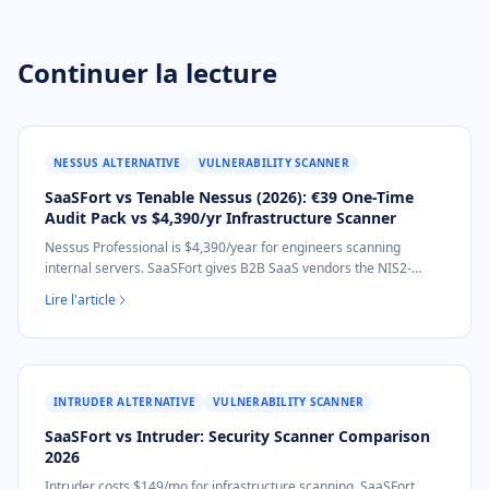
Continuer la lecture
NESSUS ALTERNATIVE
VULNERABILITY SCANNER
SaaSFort vs Tenable Nessus (2026): €39 One-Time
Audit Pack vs $4,390/yr Infrastructure Scanner
Nessus Professional is $4,390/year for engineers scanning
internal servers. SaaSFort gives B2B SaaS vendors the NIS2-
mapped external-posture audit document for €39 one-time. No
Lire l'article
installation.
INTRUDER ALTERNATIVE
VULNERABILITY SCANNER
SaaSFort vs Intruder: Security Scanner Comparison
2026
Intruder costs $149/mo for infrastructure scanning. SaaSFort