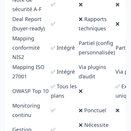
✅
❌
❌
sécurité A-F
Deal Report
❌ Rapports
✅
❌
(buyer-ready)
techniques
Mapping
Partiel (config
conformité
✅ Intégré
Partie
personnalisée)
NIS2
Mapping ISO
Via plugins
✅ Intégré
Via pl
27001
d’audit
✅ Tous les
✅ Exp
OWASP Top 10
❌
plans
uniqu
Monitoring
✅
❌ Ponctuel
❌
continu
❌ Nécessite
Gestion
✅