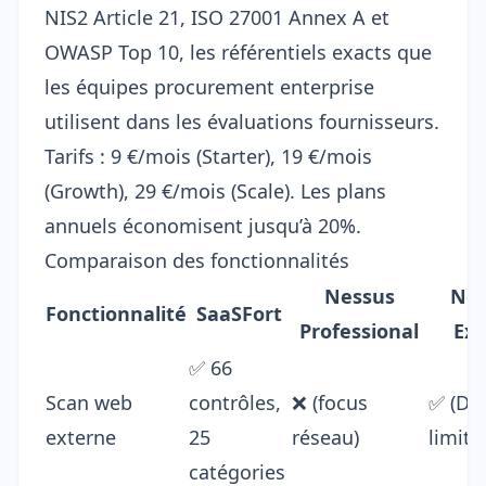
NIS2 Article 21
,
ISO 27001
Annex A et
OWASP Top 10
, les référentiels exacts que
les équipes procurement enterprise
utilisent dans les évaluations fournisseurs.
Tarifs : 9 €/mois (Starter), 19 €/mois
(Growth), 29 €/mois (Scale). Les plans
annuels économisent jusqu’à 20%.
Comparaison des fonctionnalités
Nessus
Nes
Fonctionnalité
SaaSFort
Professional
Exp
✅ 66
Scan web
contrôles,
❌ (focus
✅ (DA
externe
25
réseau)
limité
catégories