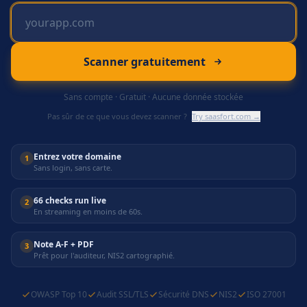
Scanner gratuitement
Sans compte · Gratuit · Aucune donnée stockée
Pas sûr de ce que vous devez scanner ?
Try saasfort.com →
Entrez votre domaine
1
Sans login, sans carte.
66 checks run live
2
En streaming en moins de 60s.
Note A-F + PDF
3
Prêt pour l'auditeur, NIS2 cartographié.
OWASP Top 10
Audit SSL/TLS
Sécurité DNS
NIS2
ISO 27001