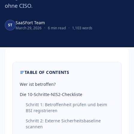
ohne CISO.
SaaSFort Team
ST
March 29, 2026
·
6 min read
·
1,103 words
TABLE OF CONTENTS
Wer ist betroffen?
Die 10-Schritte-NIS2-Checkliste
Schritt 1: Betroffenheit prüfen und beim
BSI registrieren
Schritt 2: Externe Sicherheitsbaseline
scannen