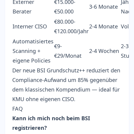
Externer
€15.000-
Jährl
3-6 Monate
Berater
€50.000
Nach
€80.000-
Interner CISO
2-4 Monate
Vollz
€120.000/Jahr
Automatisiertes
€9-
2-3
Scanning +
2-4 Wochen
€29/Monat
Stun
eigene Policies
Der neue
BSI Grundschutz++
reduziert den
Compliance-Aufwand um 85% gegenüber
dem klassischen Kompendium — ideal für
KMU ohne eigenen CISO.
FAQ
Kann ich mich noch beim BSI
registrieren?