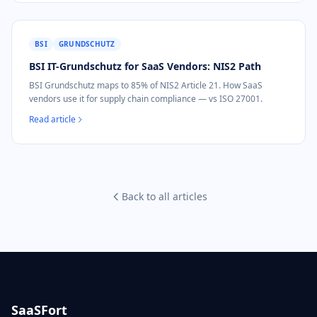
BSI
GRUNDSCHUTZ
BSI IT-Grundschutz for SaaS Vendors: NIS2 Path
BSI Grundschutz maps to 85% of NIS2 Article 21. How SaaS
vendors use it for supply chain compliance — vs ISO 27001.
Read article
Back to all articles
SaaSFort