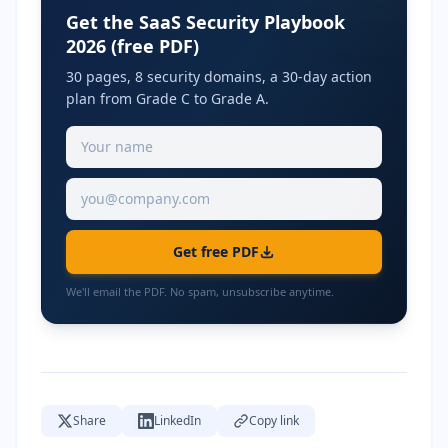
Get the SaaS Security Playbook
2026 (free PDF)
30 pages, 8 security domains, a 30-day action
plan from Grade C to Grade A.
Get free PDF
We'll email the PDF. No spam, unsubscribe anytime.
Share
LinkedIn
Copy link