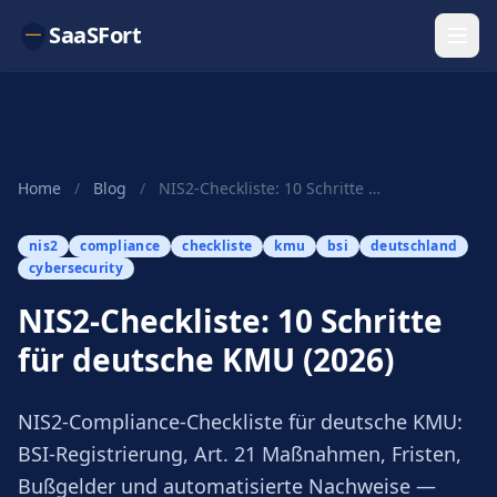
SaaSFort
Home
/
Blog
/
NIS2-Checkliste: 10 Schritte für deutsche KMU (...
nis2
compliance
checkliste
kmu
bsi
deutschland
cybersecurity
NIS2-Checkliste: 10 Schritte
für deutsche KMU (2026)
NIS2-Compliance-Checkliste für deutsche KMU:
BSI-Registrierung, Art. 21 Maßnahmen, Fristen,
Bußgelder und automatisierte Nachweise —