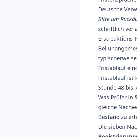
Deutsche Verw
Bitte um Rückä
schriftlich ver
Erstreaktions-F
Bei unangemess
typischerweise
Fristablauf ein
Fristablauf is
Stunde 48 bis 
Was Prüfer in 
gleiche Nachwei
Bestand zu erfa
Die sieben Nac
Registrierung