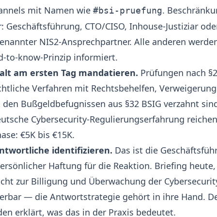
hannels mit Namen wie
. Beschränku
#bsi-pruefung
er: Geschäftsführung, CTO/CISO, Inhouse-Justiziar ode
benannter NIS2-Ansprechpartner. Alle anderen werde
to-know-Prinzip informiert.
alt am ersten Tag mandatieren.
Prüfungen nach §2
chtliche Verfahren mit Rechtsbehelfen, Verweigerun
it den Bußgeldbefugnissen aus §32 BSIG verzahnt sin
tsche Cybersecurity-Regulierungserfahrung reichen
hase: €5K bis €15K.
twortliche identifizieren.
Das ist die Geschäftsführ
ersönlicher Haftung für die Reaktion. Briefing heute,
licht zur Billigung und Überwachung der Cybersecu
gierbar — die Antwortstrategie gehört in ihre Hand. D
den
erklärt, was das in der Praxis bedeutet.