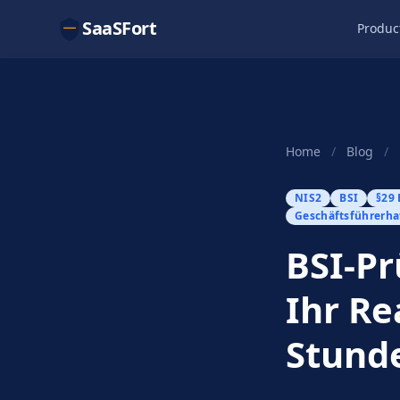
SaaSFort
Produc
Home
/
Blog
/
NIS2
BSI
§29
Geschäftsführerha
BSI-P
Ihr Re
Stund