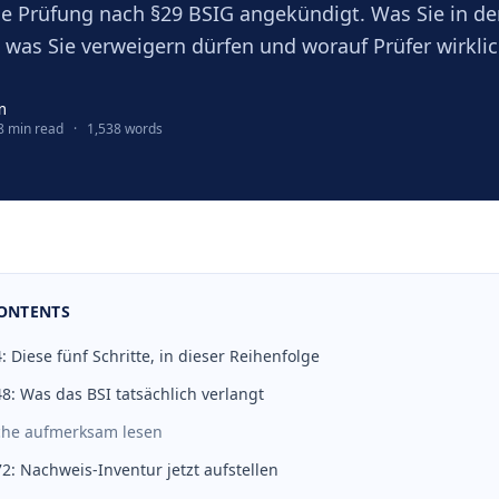
ne Prüfung nach §29 BSIG angekündigt. Was Sie in de
, was Sie verweigern dürfen und worauf Prüfer wirkli
m
8 min read
·
1,538 words
CONTENTS
: Diese fünf Schritte, in dieser Reihenfolge
8: Was das BSI tatsächlich verlangt
che aufmerksam lesen
2: Nachweis-Inventur jetzt aufstellen