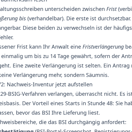
altungsschreiben unterscheiden zwischen
Frist
(verbi
ußerung bis
(verhandelbar). Die erste ist durchsetzbar.
längerbar. Diese beiden zu verwechseln ist der häufig
ehler.
ener Frist kann Ihr Anwalt eine
Fristverlängerung
be
 einmalig um bis zu 14 Tage gewährt, sofern der Ant
geht. Eine zweite Verlängerung ist selten. Ein Antrag
t keine Verlängerung mehr, sondern Säumnis.
72: Nachweis-Inventur jetzt aufstellen
§29-BSIG-Verfahren verlangen, überrascht nicht. Es i
sbasis. Der Vorteil eines Starts in Stunde 48: Sie ha
ssen, bevor das BSI Ihre Lieferung liest.
hweisbereiche, die das BSI durchgängig anfordert:
sbestätigung
(BSI-Portal-Screenshot, Registrierungs