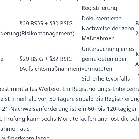
Registrierung
Dokumentierte
§29 BSIG + §30 BSIG
B
Nachweise der zehn
rderung
(Risikomanagement)
2
Maßnahmen
Untersuchung eines
I
ne
§29 BSIG + §32 BSIG
gemeldeten oder
A
(Aufsichtsmaßnahmen)
vermuteten
T
Sicherheitsvorfalls
bestimmt alles Weitere. Ein Registrierungs-Enforcem
meist innerhalb von 30 Tagen, sobald die Registrieru
el-21-Nachweisanforderung ist ein 60- bis 120-tägiger
e Prüfung kann sechs Monate laufen und löst die sch
nahmen aus.
e aufmerksam lesen