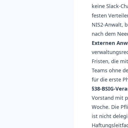
keine Slack-C
festen Verteil
NIS2-Anwalt, 
nach dem Need-
Externen Anw
verwaltungsre
Fristen, die m
Teams ohne deu
für die erste P
§38-BSIG-Veran
Vorstand mit p
Woche. Die Pf
ist nicht dele
Haftungsleitfa