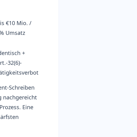
is €10 Mio. /
% Umsatz
dentisch +
rt.-32(6)-
ätigkeitsverbot
ent-Schreiben
ng nachgereicht
 Prozess. Eine
ärfsten