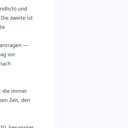
ndlich) und
 Die zweite ist
ste
antragen —
rag vor
 nach
st die immer
ben Zeit, den
-ID, benannter