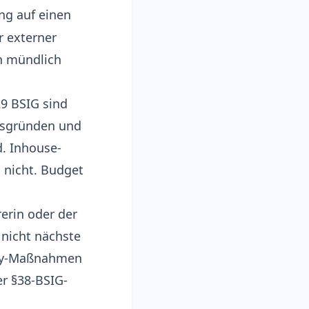
ng auf einen
r externer
n mündlich
9 BSIG sind
gsgründen und
d. Inhouse-
 nicht. Budget
erin oder der
 nicht nächste
rity-Maßnahmen
er
§38-BSIG-