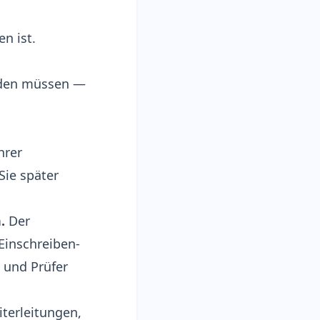
n ist.
nden müssen —
hrer
Sie später
.
Der
Einschreiben-
 und Prüfer
terleitungen,