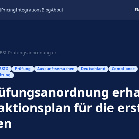
t
Pricing
Integrations
Blog
About
E
BSI-Prüfungsanordnung erhalten? Ihr Reaktionspl...
 BSIG
Prüfung
Auskunftsersuchen
Deutschland
Compliance
ftung
rüfungsanordnung erha
aktionsplan für die ers
en