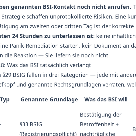
ben genannten BSI-Kontakt noch nicht anrufen.
T
trategie schaffen unprotokollierte Risiken. Eine kurz
igung am zweiten oder dritten Tag ist der korrekte 
sten 24 Stunden zu unterlassen ist
: keine inhaltli
eine Panik-Remediation starten, kein Dokument an d
n die Reaktion — Sie liefern sie noch nicht.
48: Was das BSI tatsächlich verlangt
 §29 BSIG fallen in drei Kategorien — jede mit ande
iefkopf und genannte Rechtsgrundlagen verraten, wel
-Typ
Genannte Grundlage
Was das BSI will
Bestätigung der
-
§33 BSIG
Betroffenheit +
B
(Registrierungspflicht)
nachträgliche