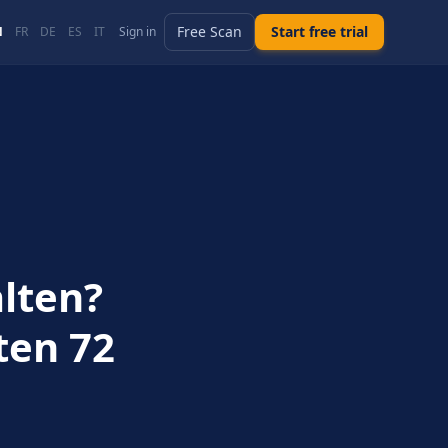
Free Scan
Start free trial
N
FR
DE
ES
IT
Sign in
lten?
ten 72