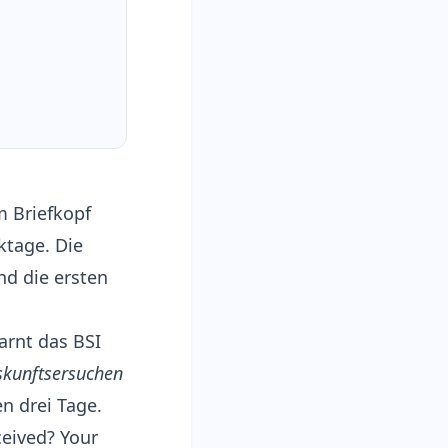
m Briefkopf
ktage. Die
d die ersten
arnt das BSI
skunftsersuchen
en drei Tage.
ceived? Your