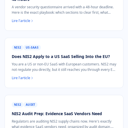
A vendor security questionnaire arrived with a 48-hour deadline.
Here is the exact playbook: which sections to clear first, what
evidence to attach, and one PDF that covers the external posture
Lire l'article
section.
NIS2
US-SAAS
Does NIS2 Apply to a US SaaS Selling Into the EU?
You are a US or non-EU SaaS with European customers. NIS2 may
not regulate you directly, but it still reaches you through every EU
enterprise deal. Here is exactly how, and what evidence closes it.
Lire l'article
NIS2
AUDIT
NIS2 Audit Prep: Evidence SaaS Vendors Need
Regulators are auditing NIS2 supply chains now. Here's exactly
what evidence SaaS vendors need, organized by audit domain,