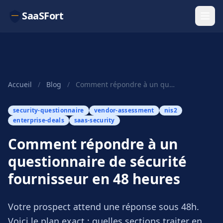
SaaSFort
Accueil
/
Blog
/
Comment répondre à un questionnaire de sécurité fournisseur en 48 heures
security-questionnaire
vendor-assessment
nis2
enterprise-deals
saas-security
Comment répondre à un
questionnaire de sécurité
fournisseur en 48 heures
Votre prospect attend une réponse sous 48h.
Voici le plan exact : quelles sections traiter en