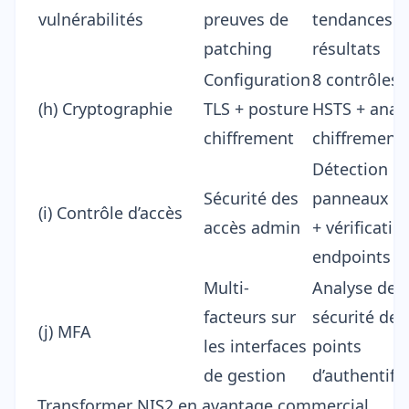
vulnérabilités
preuves de
tendances
patching
résultats
Configuration
8 contrôles 
(h) Cryptographie
TLS + posture
HSTS + anal
chiffrement
chiffrement
Détection
Sécurité des
panneaux a
(i) Contrôle d’accès
accès admin
+ vérificatio
endpoints a
Multi-
Analyse de
facteurs sur
sécurité des
(j) MFA
les interfaces
points
de gestion
d’authentifi
Transformer NIS2 en avantage commercial