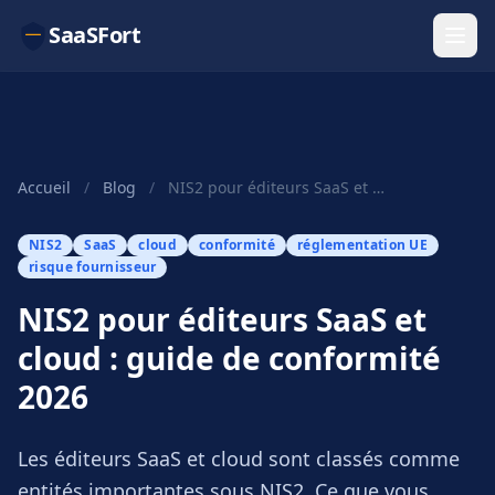
SaaSFort
Accueil
/
Blog
/
NIS2 pour éditeurs SaaS et cloud : guide de conformité 2026
NIS2
SaaS
cloud
conformité
réglementation UE
risque fournisseur
NIS2 pour éditeurs SaaS et
cloud : guide de conformité
2026
Les éditeurs SaaS et cloud sont classés comme
entités importantes sous NIS2. Ce que vous