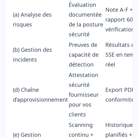
Évaluation
Note A-F +
(a) Analyse des
documentée
rapport 60
risques
de la posture
vérifications
sécurité
Preuves de
Résultats de
(b) Gestion des
capacité de
SSE en temp
incidents
détection
réel
Attestation
sécurité
(d) Chaîne
Export
PDF
fournisseur
d’approvisionnement
conformité 
pour vos
clients
Scanning
Historique 
(e) Gestion
continu +
planifiés +