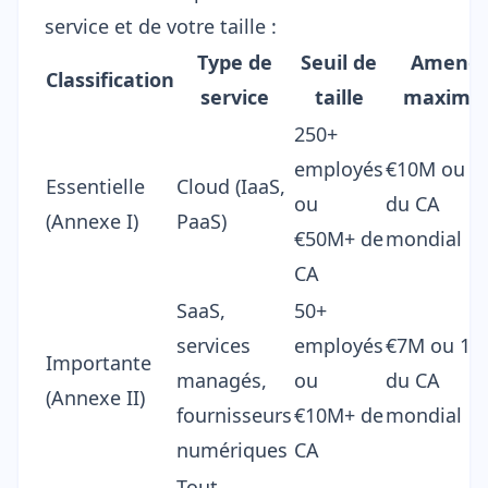
service et de votre taille :
Type de
Seuil de
Amend
Classification
service
taille
maximal
250+
employés
€10M ou 2
Essentielle
Cloud (IaaS,
ou
du CA
(Annexe I)
PaaS)
€50M+ de
mondial
CA
SaaS,
50+
services
employés
€7M ou 1,
Importante
managés,
ou
du CA
(Annexe II)
fournisseurs
€10M+ de
mondial
numériques
CA
Tout