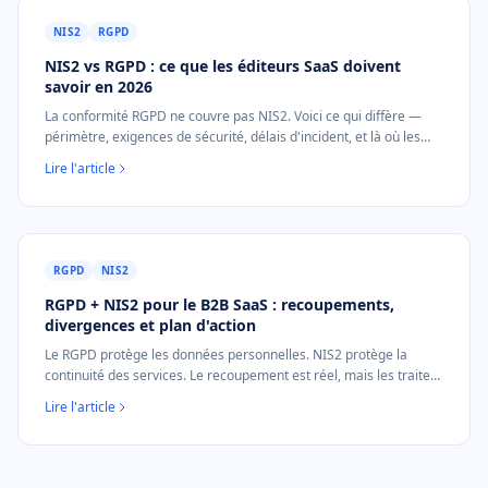
NIS2
RGPD
NIS2 vs RGPD : ce que les éditeurs SaaS doivent
savoir en 2026
La conformité RGPD ne couvre pas NIS2. Voici ce qui diffère —
périmètre, exigences de sécurité, délais d'incident, et là où les
preuves se chevauchent pour les éditeurs SaaS.
Lire l'article
RGPD
NIS2
RGPD + NIS2 pour le B2B SaaS : recoupements,
divergences et plan d'action
Le RGPD protège les données personnelles. NIS2 protège la
continuité des services. Le recoupement est réel, mais les traiter
comme équivalents est l'une des erreurs de conformité les plus
Lire l'article
fréquentes en B2B SaaS en 2026.