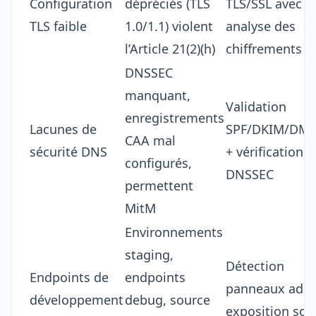
Configuration
dépréciés (TLS
TLS/SSL avec
TLS faible
1.0/1.1) violent
analyse des
l’Article 21(2)(h)
chiffrements
DNSSEC
manquant,
Validation
enregistrements
Lacunes de
SPF/DKIM/DM
CAA mal
sécurité DNS
+ vérification
configurés,
DNSSEC
permettent
MitM
Environnements
staging,
Détection
Endpoints de
endpoints
panneaux adm
développement
debug, source
exposition sou