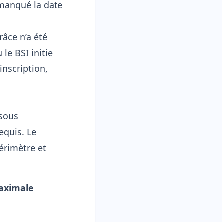
 manqué la date
râce n’a été
le BSI initie
inscription,
sous
equis. Le
érimètre et
aximale