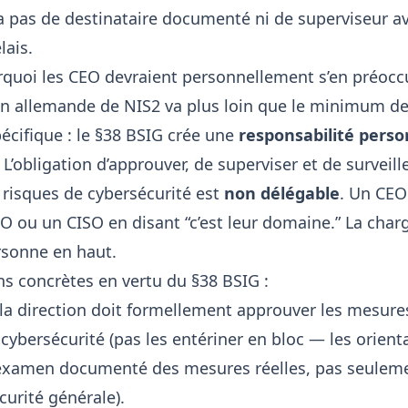
a pas de destinataire documenté ni de superviseur a
lais.
rquoi les CEO devraient personnellement s’en préocc
on allemande de NIS2 va plus loin que le minimum de 
écifique : le §38 BSIG crée une
responsabilité perso
. L’obligation d’approuver, de superviser et de surveil
 risques de cybersécurité est
non délégable
. Un CEO
O ou un CISO en disant “c’est leur domaine.” La charg
ersonne en haut.
ns concrètes en vertu du §38 BSIG :
 la direction doit formellement approuver les mesure
cybersécurité (pas les entériner en bloc — les orient
examen documenté des mesures réelles, pas seuleme
curité générale).