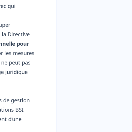
vec qui
uper
la Directive
nnelle pour
ler les mesures
 ne peut pas
e juridique
s de gestion
ations BSI
nt d’une