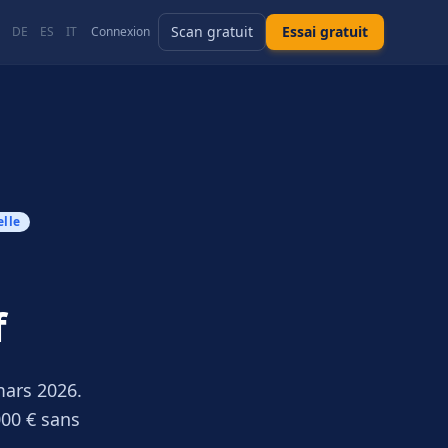
Scan gratuit
Essai gratuit
DE
ES
IT
Connexion
elle
f
mars 2026.
000 € sans