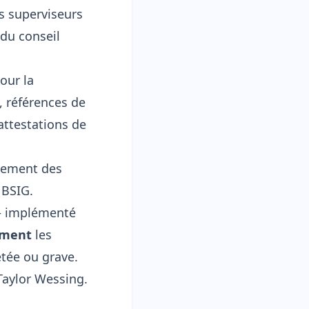
es superviseurs
 du conseil
our la
, références de
 attestations de
quement des
 BSIG
.
 — implémenté
ement
les
étée ou grave.
Taylor Wessing
.