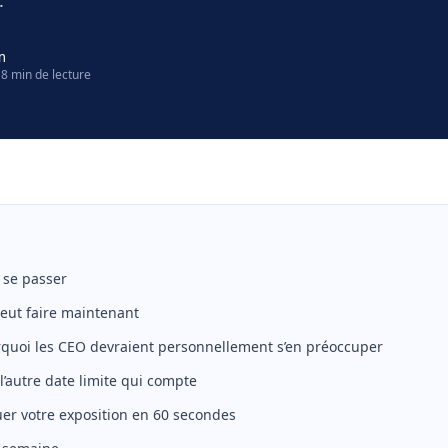
.
m
8 min de lecture
 se passer
peut faire maintenant
rquoi les CEO devraient personnellement s’en préoccuper
l’autre date limite qui compte
r votre exposition en 60 secondes