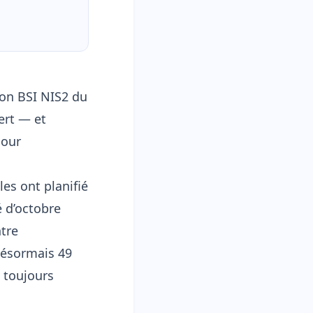
ion BSI NIS2 du
ert — et
pour
les ont planifié
é d’octobre
ntre
 désormais 49
t toujours