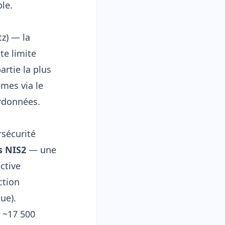
ble.
z) — la
te limite
artie la plus
êmes via le
ordonnées.
rsécurité
s NIS2
— une
ctive
ction
ue).
s ~17 500