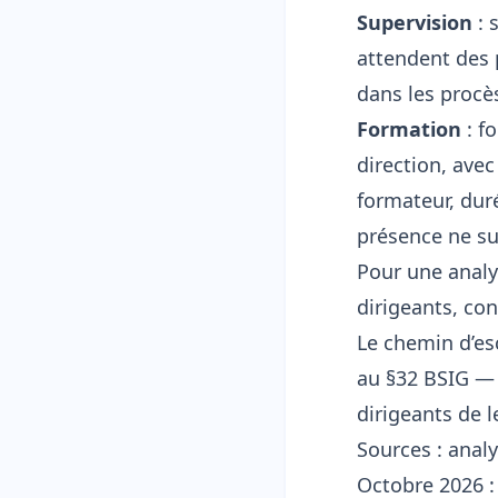
Supervision
: 
attendent des 
dans les procè
Formation
: f
direction, avec
formateur, dur
présence ne su
Pour une analy
dirigeants, co
Le chemin d’es
au §32 BSIG —
dirigeants de 
Sources :
analy
Octobre 2026 : 