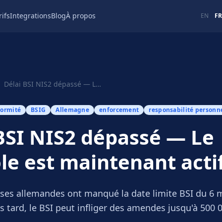
rifs
Integrations
Blog
À propos
EN
FR
Délai BSI NIS2 dépassé — Le contrôle est maintenant actif
formité
BSIG
Allemagne
enforcement
responsabilité personn
BSI NIS2 dépassé — Le
le est maintenant acti
ises allemandes ont manqué la date limite BSI du 6 
 tard, le BSI peut infliger des amendes jusqu'à 500 