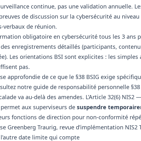
surveillance continue, pas une validation annuelle. L
preuves de discussion sur la cybersécurité au niveau
s-verbaux de réunion.
ormation obligatoire en cybersécurité tous les 3 ans p
 des enregistrements détaillés (participants, contenu
ée). Les
orientations BSI
sont explicites : les simples
ffisent pas.
se approfondie de ce que le §38 BSIG exige spécifi
nsultez notre
guide de responsabilité personnelle §38
calade va au-delà des amendes. L’Article 32(6) NIS2
 permet aux superviseurs de
suspendre temporair
leurs fonctions de direction pour non-conformité rép
se Greenberg Traurig
,
revue d’implémentation NIS2 
l’autre date limite qui compte