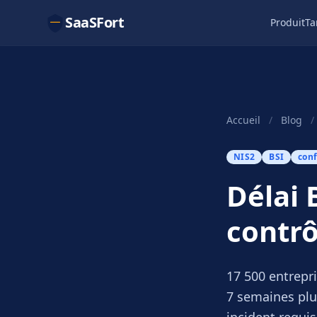
SaaSFort
Produit
Ta
Accueil
/
Blog
/
NIS2
BSI
con
Délai 
contrô
17 500 entrepr
7 semaines plus