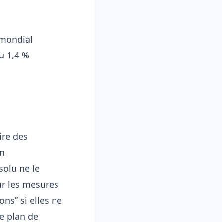
 mondial
ou 1,4 %
ire des
on
solu ne le
ur les mesures
ons” si elles ne
re plan de