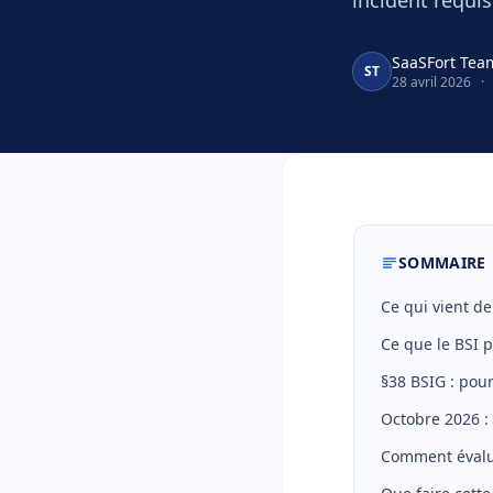
incident requis
SaaSFort Tea
ST
28 avril 2026
·
SOMMAIRE
Ce qui vient de
Ce que le BSI 
§38 BSIG : pou
Octobre 2026 : 
Comment évalue