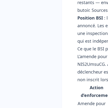
restants — env
butoir. Sources
Position BSI
: 
annoncé. Les e
une inspection
qui est indép
Ce que le BSI 
L’amende pour 
NIS2UmsuCG. Au
déclencheur es
non inscrit lor
Action
d’enforceme
Amende pour