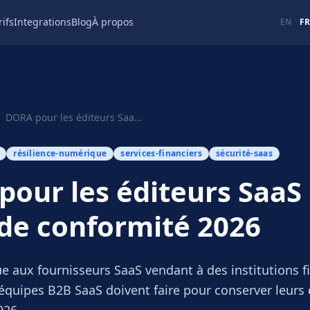
rifs
Integrations
Blog
À propos
EN
FR
DORA pour les éditeurs SaaS : guide de conformité 2026
résilience-numérique
services-financiers
sécurité-saas
our les éditeurs SaaS 
de conformité 2026
e aux fournisseurs SaaS vendant à des institutions f
 équipes B2B SaaS doivent faire pour conserver leurs 