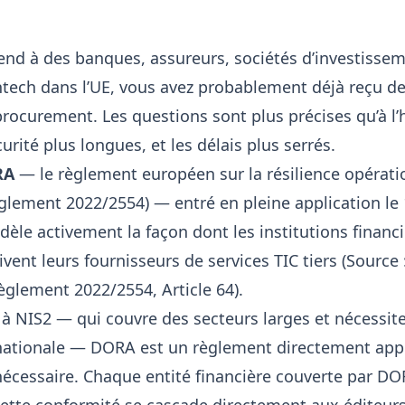
vend à des banques, assureurs, sociétés d’investisse
ntech dans l’UE, vous avez probablement déjà reçu d
procurement. Les questions sont plus précises qu’à l’
rité plus longues, et les délais plus serrés.
RA
— le règlement européen sur la résilience opérati
lement 2022/2554) — entré en pleine application le 
èle activement la façon dont les institutions financi
ivent leurs fournisseurs de services TIC tiers (Sourc
glement 2022/2554, Article 64).
à NIS2 — qui couvre des secteurs larges et nécessit
nationale — DORA est un règlement directement appl
nécessaire. Chaque entité financière couverte par DO