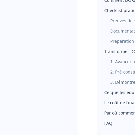
Comment DORA d
Checklist prat
Preuves de s
Documentat
Préparation
Transformer DO
1. Avancer 
2. Pré-const
3. Démontre
Ce que les éq
Le coût de l’ina
Par où commen
FAQ