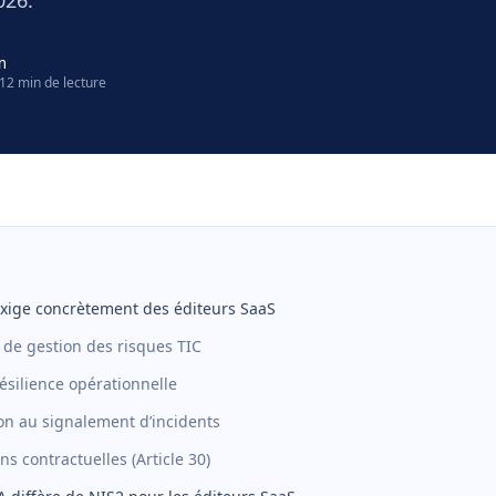
026.
m
12 min de lecture
xige concrètement des éditeurs SaaS
 de gestion des risques TIC
résilience opérationnelle
ion au signalement d’incidents
ons contractuelles (Article 30)