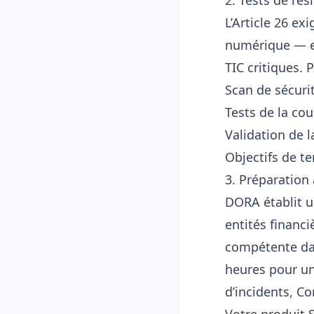
2. Tests de rés
L’Article 26 ex
numérique — et
TIC critiques. 
Scan de sécuri
Tests de la co
Validation de l
Objectifs de te
3. Préparation
DORA établit un
entités financi
compétente dans
heures pour un
d’incidents, C