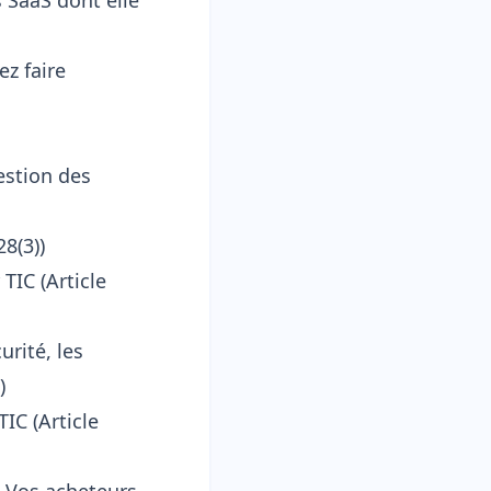
 SaaS dont elle
ez faire
estion des
28(3))
TIC (Article
urité, les
)
IC (Article