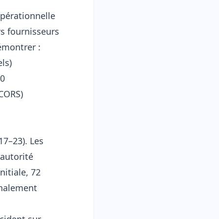
opérationnelle
s fournisseurs
démontrer :
ls)
10
 CORS)
17–23). Les
 autorité
itiale, 72
gnalement