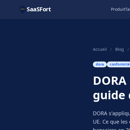
SaaSFort
Produit
Ta
Accueil
/
Blog
/
dora
conformité
DORA p
guide 
DORA s'appliqu
UE. Ce que les