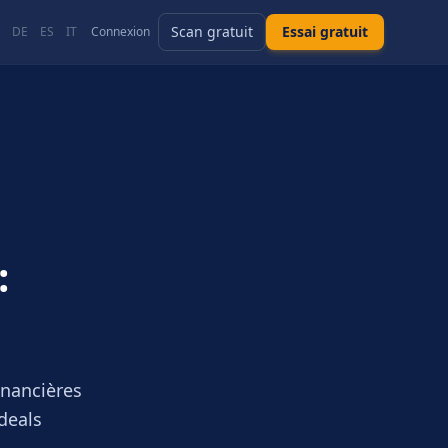
Scan gratuit
Essai gratuit
DE
ES
IT
Connexion
:
inancières
deals