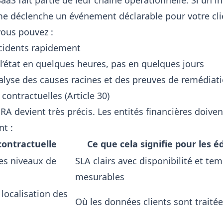
aaS fait partie de leur chaîne opérationnelle. Si un i
me déclenche un événement déclarable pour votre clie
vous pouvez :
ncidents rapidement
état en quelques heures, pas en quelques jours
alyse des causes racines et des preuves de remédiat
 contractuelles (Article 30)
RA devient très précis. Les entités financières doiven
nt :
contractuelle
Ce que cela signifie pour les é
es niveaux de
SLA clairs avec disponibilité et t
mesurables
 localisation des
Où les données clients sont traité