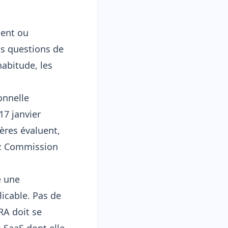
ment ou
es questions de
habitude, les
onnelle
17 janvier
ères évaluent,
e : Commission
e une
icable. Pas de
RA doit se