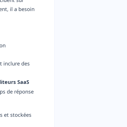
ncident sur
nt, il a besoin
ion
t inclure des
diteurs SaaS
emps de réponse
es et stockées