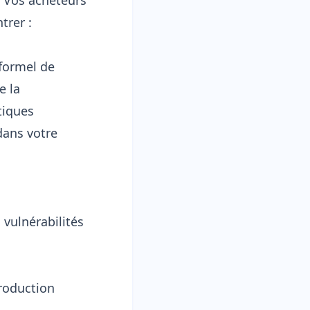
. Vos acheteurs
trer :
formel de
e la
tiques
dans votre
 vulnérabilités
roduction