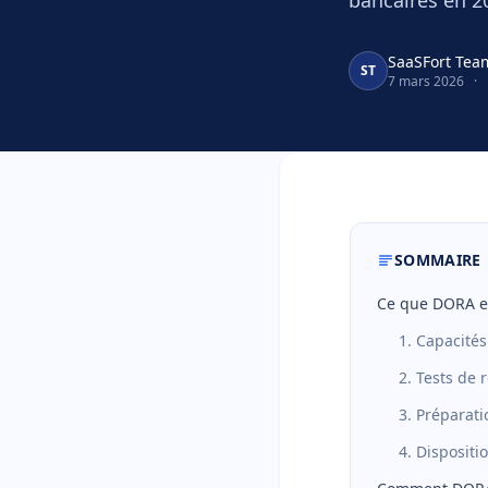
bancaires en 2
SaaSFort Tea
ST
7 mars 2026
·
SOMMAIRE
Ce que DORA e
1. Capacités
2. Tests de 
3. Préparat
4. Dispositi