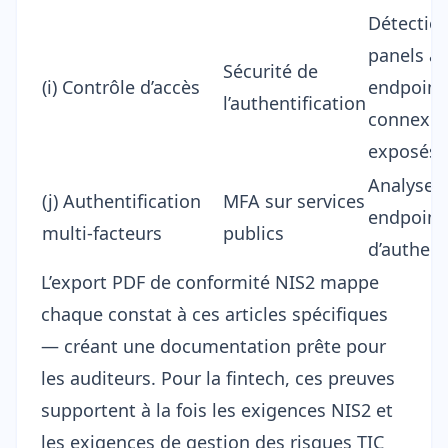
Détectio
panels a
Sécurité de
(i) Contrôle d’accès
endpoint
l’authentification
connexio
exposés
Analyse 
(j) Authentification
MFA sur services
endpoint
multi-facteurs
publics
d’authent
L’
export PDF de conformité NIS2
mappe
chaque constat à ces articles spécifiques
— créant une documentation prête pour
les auditeurs. Pour la fintech, ces preuves
supportent à la fois les exigences NIS2 et
les exigences de gestion des risques TIC