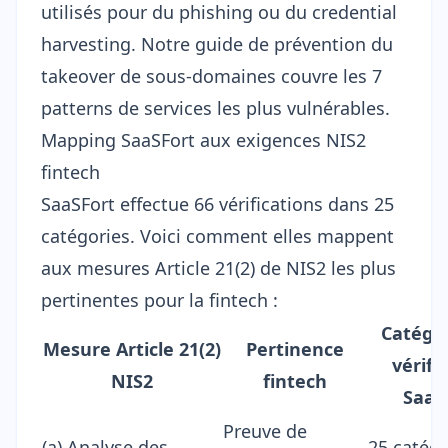
utilisés pour du phishing ou du credential
harvesting. Notre
guide de prévention du
takeover de sous-domaines
couvre les 7
patterns de services les plus vulnérables.
Mapping SaaSFort aux exigences NIS2
fintech
SaaSFort effectue 66 vérifications dans 25
catégories. Voici comment elles mappent
aux mesures Article 21(2) de NIS2 les plus
pertinentes pour la fintech :
Catégor
Mesure Article 21(2)
Pertinence
vérifi
NIS2
fintech
SaaS
Preuve de
(a) Analyse des
25 catég