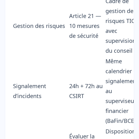
Cadre de
gestion des
Article 21 —
risques TIC
Gestion des risques
10 mesures
avec
de sécurité
supervision
du conseil
Même
calendrier +
signalement
Signalement
24h + 72h au
au
d’incidents
CSIRT
superviseur
financier
(BaFin/BCE)
Dispositions
Évaluer la