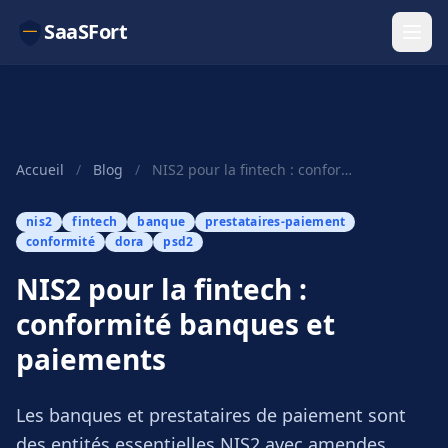
SaaSFort
Accueil
/
Blog
/
NIS2 pour la fintech : conformité banques et paiements
nis2
fintech
banque
prestataires-paiement
conformité
dora
psd2
NIS2 pour la fintech :
conformité banques et
paiements
Les banques et prestataires de paiement sont
des entités essentielles NIS2 avec amendes