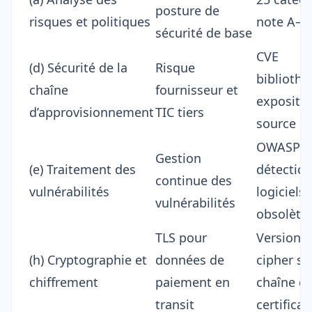
posture de
risques et politiques
note A–F
sécurité de base
CVE
(d) Sécurité de la
Risque
bibliothè
chaîne
fournisseur et
expositi
d’approvisionnement
TIC tiers
source m
OWASP To
Gestion
(e) Traitement des
détectio
continue des
vulnérabilités
logiciels
vulnérabilités
obsolète
TLS pour
Version T
(h) Cryptographie et
données de
cipher su
chiffrement
paiement en
chaîne d
transit
certifica