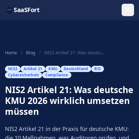
SaaSFort
Home
/
Blog
/
NIS2 Artikel 21: Was deutsche KMU 2026 wirklich...
NIS2
Artikel 21
KMU
Deutschland
BSI
Cybersicherheit
Compliance
NIS2 Artikel 21: Was deutsche
KMU 2026 wirklich umsetzen
müssen
NIS2 Artikel 21 in der Praxis für deutsche KMU:
die 10 Maßnahmen, was Auditoren prüfen, und