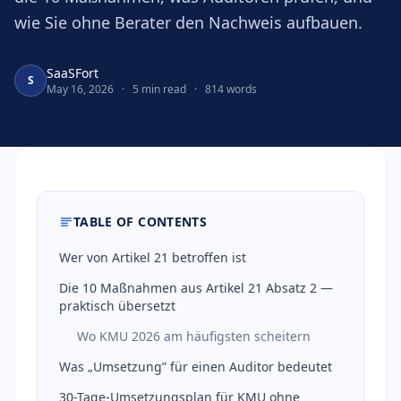
wie Sie ohne Berater den Nachweis aufbauen.
SaaSFort
S
May 16, 2026
·
5 min read
·
814 words
TABLE OF CONTENTS
Wer von Artikel 21 betroffen ist
Die 10 Maßnahmen aus Artikel 21 Absatz 2 —
praktisch übersetzt
Wo KMU 2026 am häufigsten scheitern
Was „Umsetzung” für einen Auditor bedeutet
30-Tage-Umsetzungsplan für KMU ohne