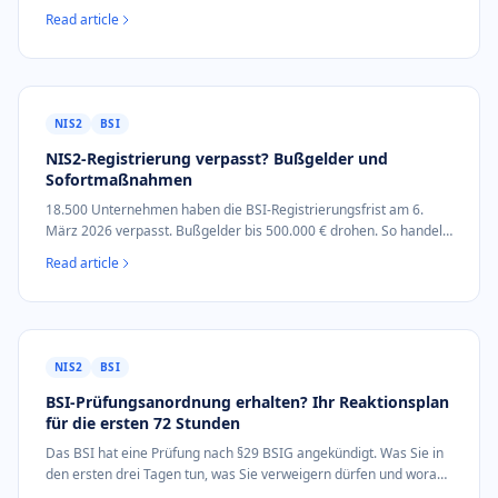
freiwillig, Aufwand, Audit, was zuerst.
Read article
NIS2
BSI
NIS2-Registrierung verpasst? Bußgelder und
Sofortmaßnahmen
18.500 Unternehmen haben die BSI-Registrierungsfrist am 6.
März 2026 verpasst. Bußgelder bis 500.000 € drohen. So handeln
Sie jetzt richtig.
Read article
NIS2
BSI
BSI-Prüfungsanordnung erhalten? Ihr Reaktionsplan
für die ersten 72 Stunden
Das BSI hat eine Prüfung nach §29 BSIG angekündigt. Was Sie in
den ersten drei Tagen tun, was Sie verweigern dürfen und worauf
Prüfer wirklich achten.