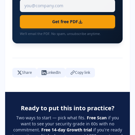
Get free PDF
We'll email the PDF. No spam, unsubscribe anytime.
Share
LinkedIn
Copy link
Ready to put this into practice?
Two ways to start — pick what fits.
Free Scan
if you
want to see your security grade in 60s with no
commitment.
Free 14-day Growth trial
if you're ready