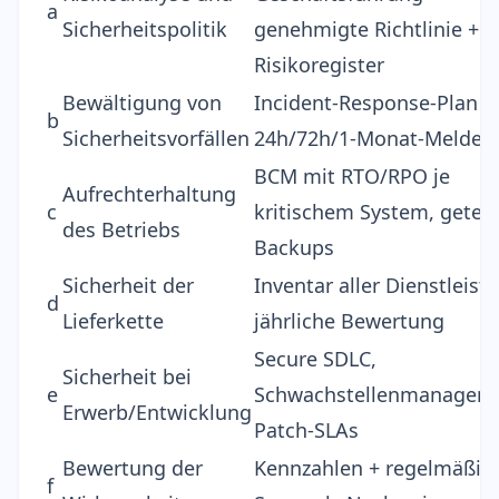
a
Sicherheitspolitik
genehmigte Richtlinie +
Risikoregister
Bewältigung von
Incident-Response-Plan m
b
Sicherheitsvorfällen
24h/72h/1-Monat-Meldek
BCM mit RTO/RPO je
Aufrechterhaltung
c
kritischem System, getes
des Betriebs
Backups
Sicherheit der
Inventar aller Dienstleiste
d
Lieferkette
jährliche Bewertung
Secure SDLC,
Sicherheit bei
e
Schwachstellenmanageme
Erwerb/Entwicklung
Patch-SLAs
Bewertung der
Kennzahlen + regelmäßig
f