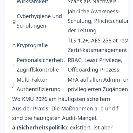
Wirksamkeit
Scans als Nachweis
Jährliche Awareness-
Cyberhygiene und
g
Schulung, Pflichtschulun
Schulungen
der Leitung
TLS 1.2+, AES-256 at rest,
h
Kryptografie
Zertifikatsmanagement
Personalsicherheit,
RBAC, Least Privilege,
i
Zugriffskontrolle
Offboarding-Prozess
Multi-Faktor-
MFA auf allen Admin- und
j
Authentifizierung
privilegierten Zugängen
Wo KMU 2026 am häufigsten scheitern
Aus der Praxis: Die Maßnahmen a, b und f
sind die häufigsten Audit-Mängel.
a (Sicherheitspolitik)
: existiert, ist aber