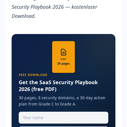
Security Playbook 2026
— kostenloser
Download.
PDF
30 pages
FREE DOWNLOAD
Get the SaaS Security Playbook
2026 (free PDF)
30 pages, 8 security domains, a 30-day action
plan from Grade C to Grade A.