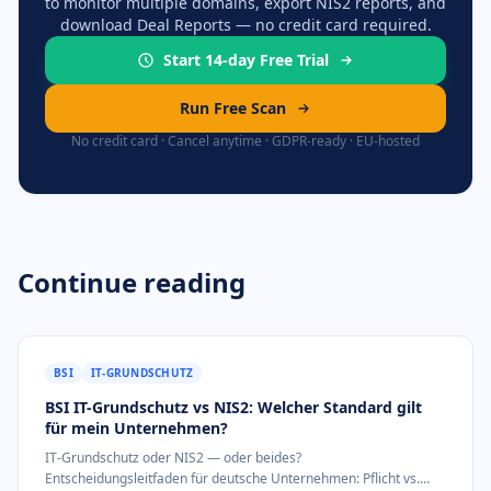
to monitor multiple domains, export NIS2 reports, and
download Deal Reports — no credit card required.
Start 14-day Free Trial
Run Free Scan
No credit card · Cancel anytime · GDPR-ready · EU-hosted
Continue reading
BSI
IT-GRUNDSCHUTZ
BSI IT-Grundschutz vs NIS2: Welcher Standard gilt
für mein Unternehmen?
IT-Grundschutz oder NIS2 — oder beides?
Entscheidungsleitfaden für deutsche Unternehmen: Pflicht vs.