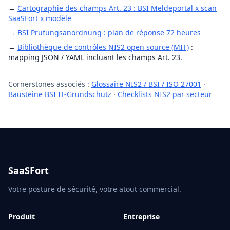
→
Cartographie des champs Art. 23 : BSI Meldeportal x scan
SaaSFort x modèle
→
BSI Prüfungsanordnung : plan de réponse 72 heures
→
Bibliothèque de contrôles NIS2 open source (MIT)
:
mapping JSON / YAML incluant les champs Art. 23.
Cornerstones associés :
Glossaire NIS2 / BSI / ISO 27001
·
Bausteine BSI IT-Grundschutz
·
Checklists NIS2 par secteur
SaaSFort
Votre posture de sécurité, votre atout commercial.
Produit
Entreprise