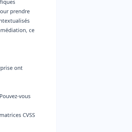
fiques
pour prendre
ntextualisés
remédiation, ce
rprise ont
 Pouvez-vous
 matrices CVSS