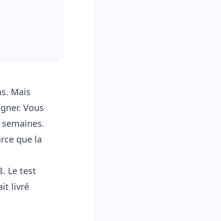
ns. Mais
igner. Vous
6 semaines.
arce que la
. Le test
it livré