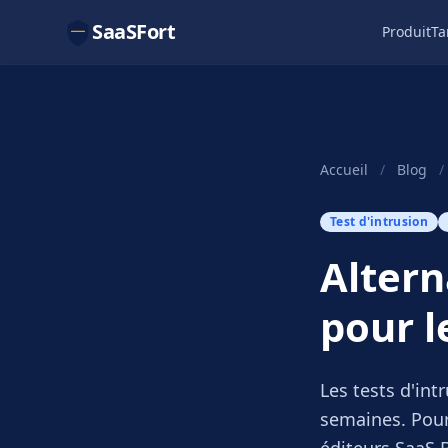
SaaSFort
Produit
Ta
Accueil
/
Blog
/
Test d'intrusion
Altern
pour l
Les tests d'int
semaines. Pour