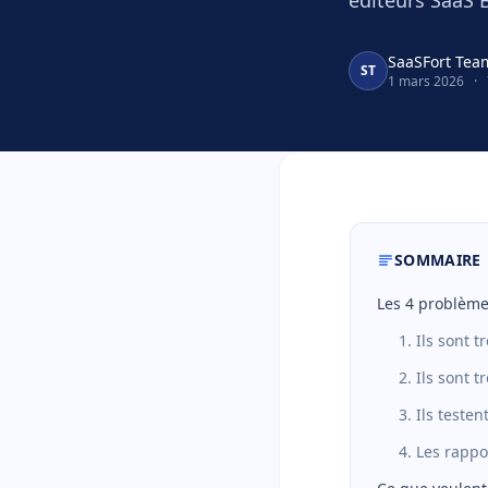
éditeurs SaaS 
SaaSFort Tea
ST
1 mars 2026
·
SOMMAIRE
Les 4 problèmes
1. Ils sont t
2. Ils sont 
3. Ils teste
4. Les rapp