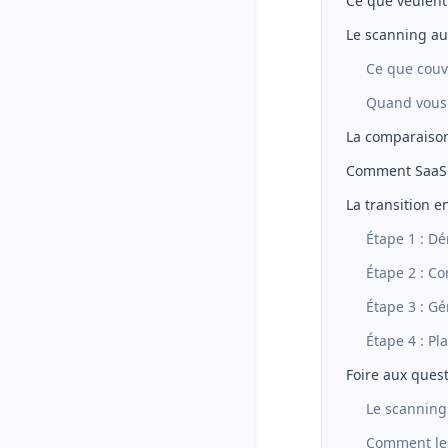
Ce que veulent
Le scanning au
Ce que couv
Quand vous a
La comparaison
Comment SaaSFo
La transition e
Étape 1 : D
Étape 2 : C
Étape 3 : Gé
Étape 4 : Pl
Foire aux ques
Le scanning 
Comment les 