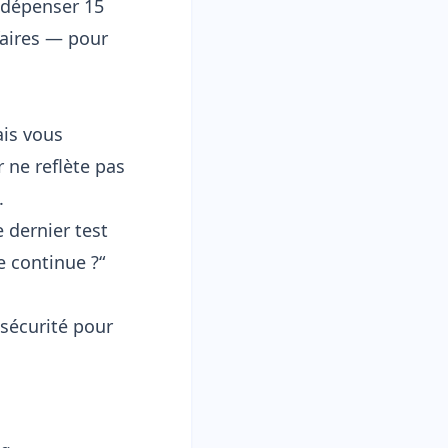
 dépenser 15
faires — pour
ais vous
 ne reflète pas
.
 dernier test
e continue ?“
 sécurité pour