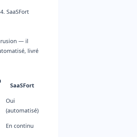
 4. SaaSFort
rusion — il
utomatisé, livré
n
SaaSFort
Oui
(automatisé)
En continu