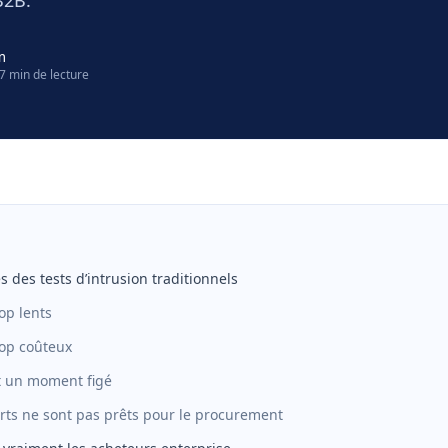
B2B.
m
7 min de lecture
 des tests d’intrusion traditionnels
rop lents
trop coûteux
nt un moment figé
orts ne sont pas prêts pour le procurement