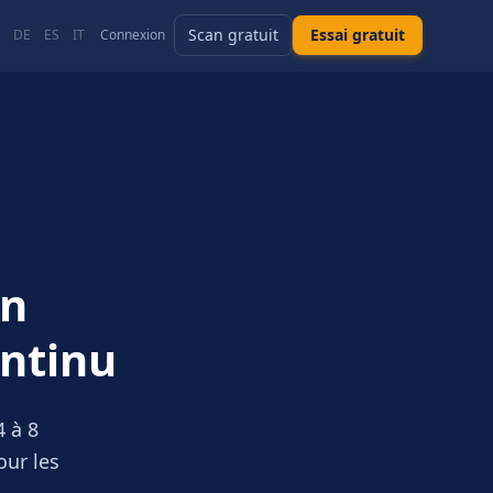
Scan gratuit
Essai gratuit
DE
ES
IT
Connexion
on
ontinu
4 à 8
our les