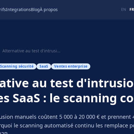
rifs
Integrations
Blog
À propos
EN
FR
Alternative au test d'intrusion pour les SaaS : le scanning continu
Scanning sécurité
SaaS
Ventes enterprise
ative au test d'intrusi
es SaaS : le scanning c
rusion manuels coûtent 5 000 à 20 000 € et prennent 
quoi le scanning automatisé continu les remplace p