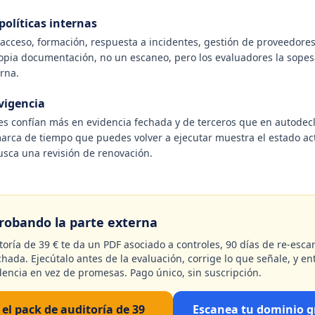
políticas internas
acceso, formación, respuesta a incidentes, gestión de proveedores
ropia documentación, no un escaneo, pero los evaluadores la sopes
rna.
vigencia
es confían más en evidencia fechada y de terceros que en autodec
arca de tiempo que puedes volver a ejecutar muestra el estado act
usca una revisión de renovación.
robando la parte externa
toría de 39 € te da un PDF asociado a controles, 90 días de re-esc
echada. Ejecútalo antes de la evaluación, corrige lo que señale, y en
encia en vez de promesas. Pago único, sin suscripción.
el pack de auditoría de 39
Escanea tu dominio g