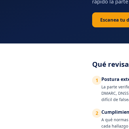
rápido la parte
Escanea tu d
Qué revisa
Postura ext
1
La parte verif
DMARC, DNSSEC
difícil de fal
Cumplimien
2
A qué normas 
cada hallazgo 