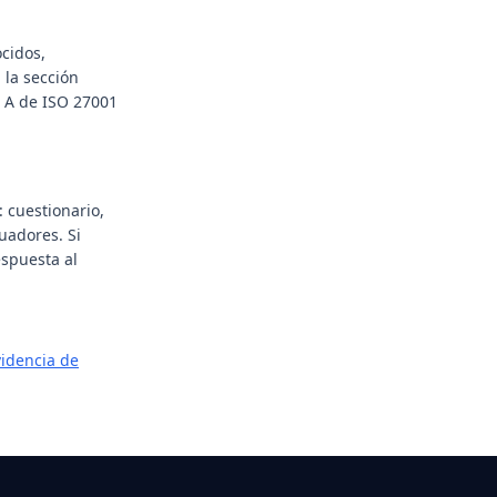
ocidos,
 la sección
o A de ISO 27001
: cuestionario,
uadores. Si
espuesta al
videncia de