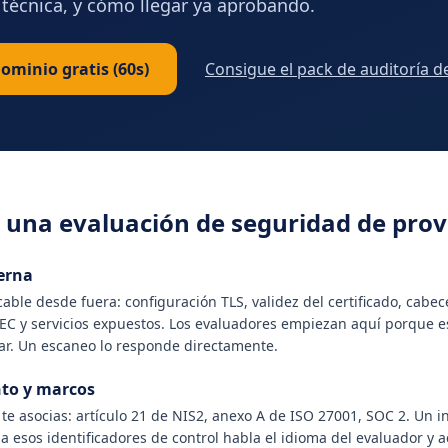
 técnica, y cómo llegar ya aprobando.
ominio gratis (60s)
Consigue el pack de auditoría d
 una evaluación de seguridad de pro
erna
icable desde fuera: configuración TLS, validez del certificado, cabe
 y servicios expuestos. Los evaluadores empiezan aquí porque e
sear. Un escaneo lo responde directamente.
to y marcos
te asocias: artículo 21 de NIS2, anexo A de ISO 27001, SOC 2. Un 
a esos identificadores de control habla el idioma del evaluador y ac