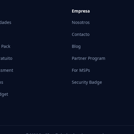
Empresa
idades
Nosotros
Contacto
 Pack
Blog
atuito
Partner Program
ssment
For MSPs
ns
Security Badge
dget