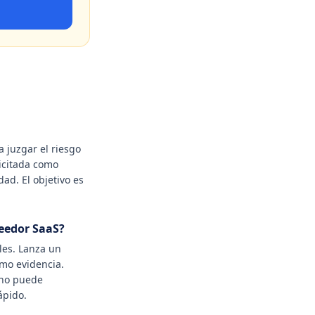
 juzgar el riesgo
licitada como
ad. El objetivo es
eedor SaaS?
les. Lanza un
omo evidencia.
 no puede
ápido.