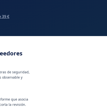
e 39 €
veedores
ceras de seguridad,
s observable y
informe que asocia
orta la revisión.