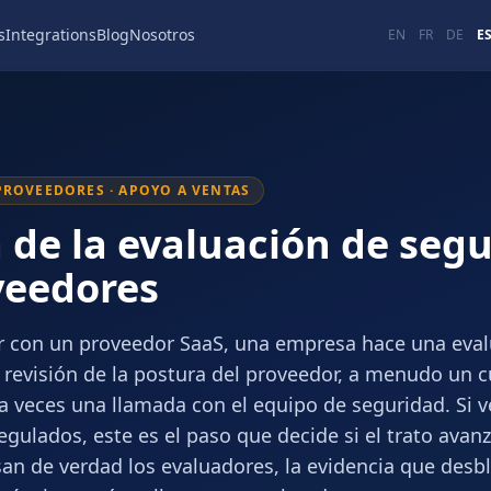
s
Integrations
Blog
Nosotros
EN
FR
DE
E
PROVEEDORES · APOYO A VENTAS
 de la evaluación de seg
veedores
r con un proveedor SaaS, una empresa hace una eval
 revisión de la postura del proveedor, a menudo un c
 a veces una llamada con el equipo de seguridad. Si 
ulados, este es el paso que decide si el trato avanz
san de verdad los evaluadores, la evidencia que des