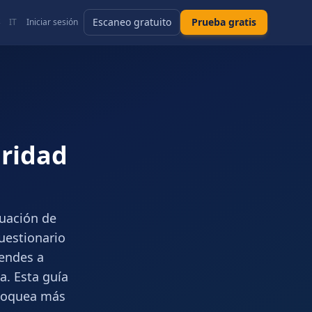
Escaneo gratuito
Prueba gratis
S
IT
Iniciar sesión
uridad
uación de
uestionario
vendes a
a. Esta guía
bloquea más