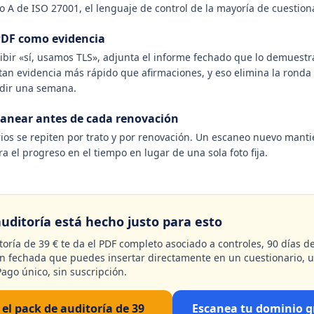
o A de ISO 27001, el lenguaje de control de la mayoría de cuestion
PDF como evidencia
ibir «sí, usamos TLS», adjunta el informe fechado que lo demuestr
an evidencia más rápido que afirmaciones, y eso elimina la ronda
dir una semana.
canear antes de cada renovación
rios se repiten por trato y por renovación. Un escaneo nuevo mant
ra el progreso en el tiempo en lugar de una sola foto fija.
auditoría está hecho justo para esto
toría de 39 € te da el PDF completo asociado a controles, 90 días d
ión fechada que puedes insertar directamente en un cuestionario,
Pago único, sin suscripción.
el pack de auditoría de 39
Escanea tu dominio g