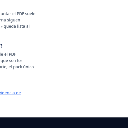
juntar el PDF suele
erna siguen
» queda lista al
€?
de el PDF
 que son los
rio, el pack único
videncia de