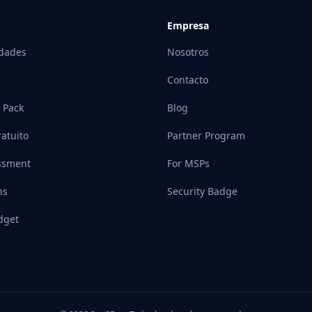
Empresa
idades
Nosotros
Contacto
 Pack
Blog
atuito
Partner Program
ssment
For MSPs
ns
Security Badge
dget