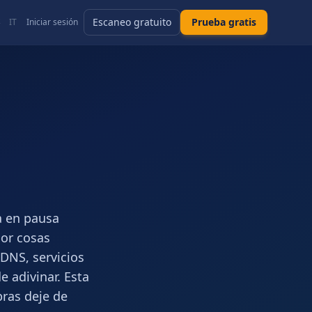
Escaneo gratuito
Prueba gratis
S
IT
Iniciar sesión
a en pausa
por cosas
 DNS, servicios
 adivinar. Esta
ras deje de