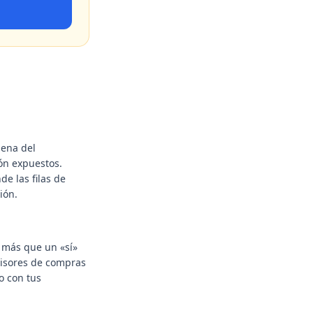
dena del
ón expuestos.
de las filas de
ión.
e más que un «sí»
visores de compras
o con tus