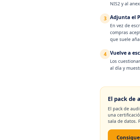
NIS2 y al anex
Adjunta el 
3
En vez de escr
compras acept
que suele aña
Vuelve a es
4
Los cuestiona
al día y muest
El pack de 
El pack de audi
una certificac
sala de datos. 
Consigue 