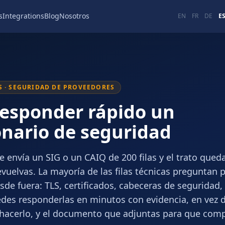
s
Integrations
Blog
Nosotros
EN
FR
DE
E
S · SEGURIDAD DE PROVEEDORES
esponder rápido un
onario de seguridad
e envía un SIG o un CAIQ de 200 filas y el trato qued
vuelvas. La mayoría de las filas técnicas preguntan 
de fuera: TLS, certificados, cabeceras de seguridad,
des responderlas en minutos con evidencia, en vez de
 hacerlo, y el documento que adjuntas para que comp