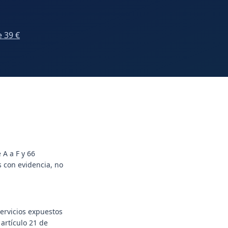
e 39 €
 A a F y 66
 con evidencia, no
servicios expuestos
artículo 21 de