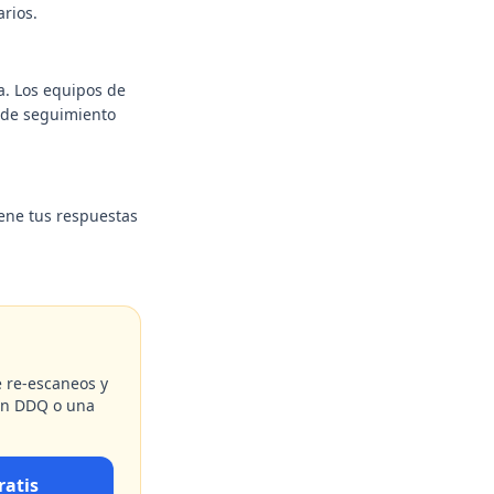
arios.
a. Los equipos de
 de seguimiento
iene tus respuestas
e re-escaneos y
 un DDQ o una
ratis