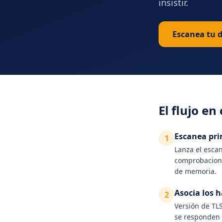
insistir.
Escanea tu d
El flujo en
Escanea pri
1
Lanza el escan
comprobacione
de memoria.
Asocia los h
2
Versión de TLS
se responden 