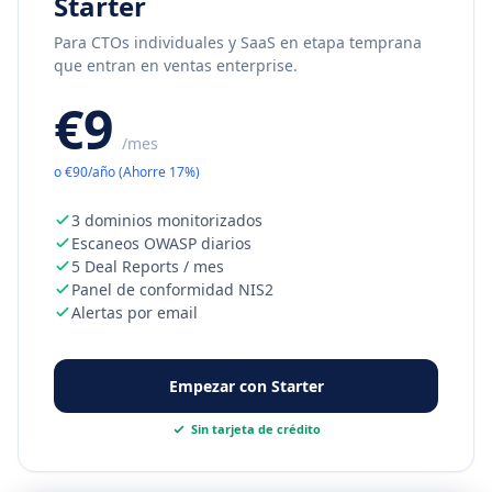
Starter
Para CTOs individuales y SaaS en etapa temprana
que entran en ventas enterprise.
€9
/mes
o
€
90
/año
(
Ahorre
17
%)
3 dominios monitorizados
Escaneos OWASP diarios
5 Deal Reports / mes
Panel de conformidad NIS2
Alertas por email
Empezar con Starter
Sin tarjeta de crédito