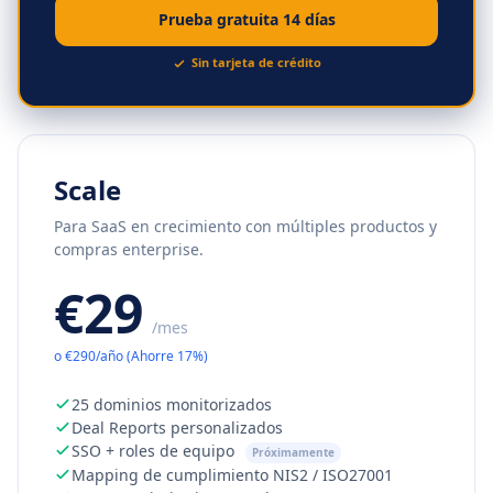
Prueba gratuita 14 días
Sin tarjeta de crédito
Scale
Para SaaS en crecimiento con múltiples productos y
compras enterprise.
€29
/mes
o
€
290
/año
(
Ahorre
17
%)
25 dominios monitorizados
Deal Reports personalizados
SSO + roles de equipo
Próximamente
Mapping de cumplimiento NIS2 / ISO27001