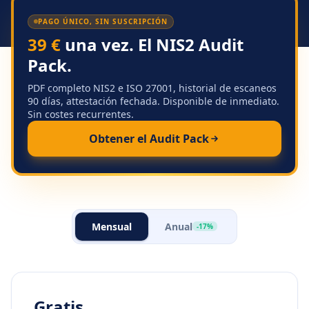
PAGO ÚNICO, SIN SUSCRIPCIÓN
39 €
una vez. El NIS2 Audit
Pack.
PDF completo NIS2 e ISO 27001, historial de escaneos
90 días, attestación fechada. Disponible de inmediato.
Sin costes recurrentes.
Obtener el Audit Pack
Mensual
Anual
-17%
Gratis