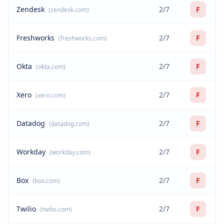
Zendesk
2/7
F
(zendesk.com)
Freshworks
2/7
F
(freshworks.com)
Okta
2/7
F
(okta.com)
Xero
2/7
F
(xero.com)
Datadog
2/7
F
(datadog.com)
Workday
2/7
F
(workday.com)
Box
2/7
F
(box.com)
Twilio
2/7
F
(twilio.com)