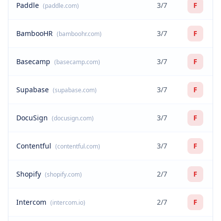
Paddle
3/7
F
(paddle.com)
BambooHR
3/7
F
(bamboohr.com)
Basecamp
3/7
F
(basecamp.com)
Supabase
3/7
F
(supabase.com)
DocuSign
3/7
F
(docusign.com)
Contentful
3/7
F
(contentful.com)
Shopify
2/7
F
(shopify.com)
Intercom
2/7
F
(intercom.io)