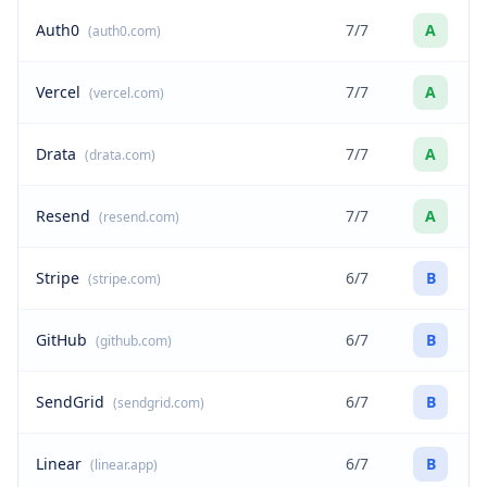
Auth0
7/7
A
(auth0.com)
Vercel
7/7
A
(vercel.com)
Drata
7/7
A
(drata.com)
Resend
7/7
A
(resend.com)
Stripe
6/7
B
(stripe.com)
GitHub
6/7
B
(github.com)
SendGrid
6/7
B
(sendgrid.com)
Linear
6/7
B
(linear.app)