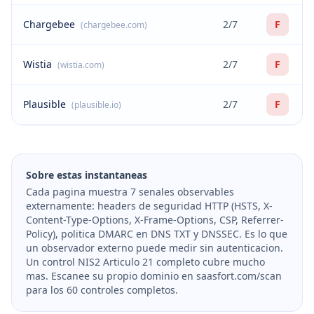
Chargebee
2/7
F
(chargebee.com)
Wistia
2/7
F
(wistia.com)
Plausible
2/7
F
(plausible.io)
Sobre estas instantaneas
Cada pagina muestra 7 senales observables
externamente: headers de seguridad HTTP (HSTS, X-
Content-Type-Options, X-Frame-Options, CSP, Referrer-
Policy), politica DMARC en DNS TXT y DNSSEC. Es lo que
un observador externo puede medir sin autenticacion.
Un control NIS2 Articulo 21 completo cubre mucho
mas. Escanee su propio dominio en saasfort.com/scan
para los 60 controles completos.