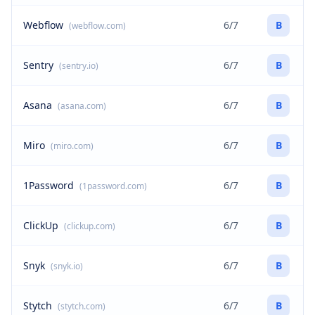
Webflow
6/7
B
(webflow.com)
Sentry
6/7
B
(sentry.io)
Asana
6/7
B
(asana.com)
Miro
6/7
B
(miro.com)
1Password
6/7
B
(1password.com)
ClickUp
6/7
B
(clickup.com)
Snyk
6/7
B
(snyk.io)
Stytch
6/7
B
(stytch.com)