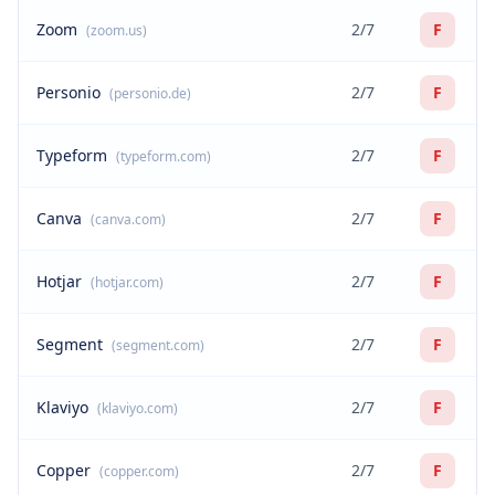
Zoom
2/7
F
(zoom.us)
Personio
2/7
F
(personio.de)
Typeform
2/7
F
(typeform.com)
Canva
2/7
F
(canva.com)
Hotjar
2/7
F
(hotjar.com)
Segment
2/7
F
(segment.com)
Klaviyo
2/7
F
(klaviyo.com)
Copper
2/7
F
(copper.com)