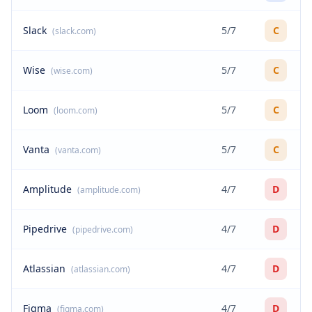
Slack
5/7
C
(slack.com)
Wise
5/7
C
(wise.com)
Loom
5/7
C
(loom.com)
Vanta
5/7
C
(vanta.com)
Amplitude
4/7
D
(amplitude.com)
Pipedrive
4/7
D
(pipedrive.com)
Atlassian
4/7
D
(atlassian.com)
Figma
4/7
D
(figma.com)