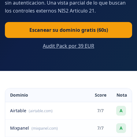
sin autenticacion. Una vista parcial de lo que buscan
los controles externos NIS2 Articulo 21.
Escanear su dominio gratis (60s)
Audit Pack por 39 EUR
Dominio
Score
Nota
Airtable
7/7
A
(airtable.com)
Mixpanel
7/7
A
(mixpanel.com)