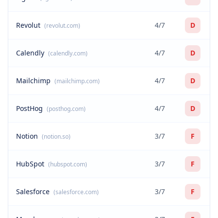
Revolut
4/7
D
(revolut.com)
Calendly
4/7
D
(calendly.com)
Mailchimp
4/7
D
(mailchimp.com)
PostHog
4/7
D
(posthog.com)
Notion
3/7
F
(notion.so)
HubSpot
3/7
F
(hubspot.com)
Salesforce
3/7
F
(salesforce.com)