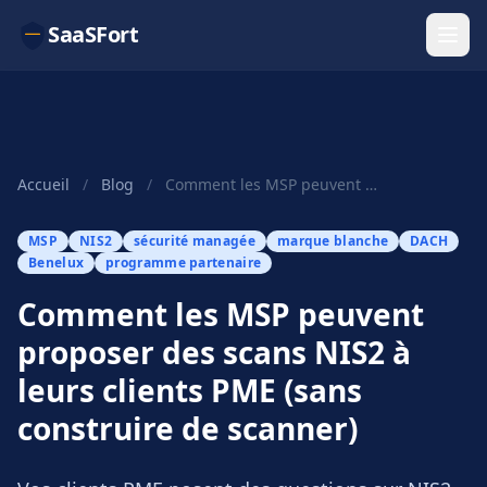
SaaSFort
Accueil
/
Blog
/
Comment les MSP peuvent proposer des scans NIS2 à leurs clients PME (sans construire de scanner)
MSP
NIS2
sécurité managée
marque blanche
DACH
Benelux
programme partenaire
Comment les MSP peuvent
proposer des scans NIS2 à
leurs clients PME (sans
construire de scanner)