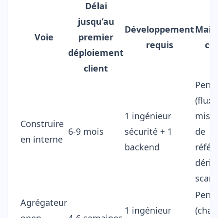
Délai
jusqu’au
Développement
Main
Voie
premier
requis
co
déploiement
client
Perm
(flux
1 ingénieur
mises
Construire
6-9 mois
sécurité + 1
de
en interne
backend
référ
dériv
scann
Perm
Agrégateur
1 ingénieur
(chaq