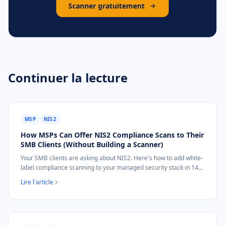
Scanner gratuitement
Continuer la lecture
MSP
NIS2
How MSPs Can Offer NIS2 Compliance Scans to Their
SMB Clients (Without Building a Scanner)
Your SMB clients are asking about NIS2. Here's how to add white-
label compliance scanning to your managed security stack in 14
days — no engineering required.
Lire l'article