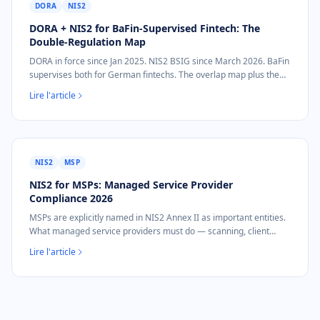
DORA
NIS2
DORA + NIS2 for BaFin-Supervised Fintech: The
Double-Regulation Map
DORA in force since Jan 2025. NIS2 BSIG since March 2026. BaFin
supervises both for German fintechs. The overlap map plus the
30-day prep playbook.
Lire l'article
NIS2
MSP
NIS2 for MSPs: Managed Service Provider
Compliance 2026
MSPs are explicitly named in NIS2 Annex II as important entities.
What managed service providers must do — scanning, client
evidence, Oct 2026.
Lire l'article