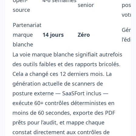
open-
4-6 semaines
senior
positi
source
votre
Partenariat
Gérée
marque
14 jours
Zéro
l’édit
blanche
La voie marque blanche signifiait autrefois
des outils faibles et des rapports bricolés.
Cela a changé ces 12 derniers mois. La
génération actuelle de scanners de
posture externe — SaaSFort inclus —
exécute 60+ contrôles déterministes en
moins de 60 secondes, exporte des PDF
prêts pour l’audit, et mappe chaque
constat directement aux contrôles de