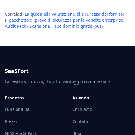
Correlati:
La guida alla valutazione di sicurezza dei fornitori
·
Il pacchetto di prove di sicurezza per le vendite enterprise
·
Audit Pack
·
Scansiona il tuo dominio gratis (60s)
SaaSFort
La vostra sicurezza, il vostro vantaggio commerciale.
Prodotto
Azienda
Funzionalità
Chi siamo
Prezzi
Contatti
NIS2 Audit Pack
Blog