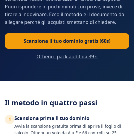
Puoi rispondere in pochi minuti con prove, invece di
tirare a indovinare. Ecco il metodo e il documento da
allegare perché gli acquisti smettano di chiedere.
Scansiona il tuo dominio gratis (60s)
Ottieni il pack audit da 39 €
Il metodo in quattro passi
Scansiona prima il tuo dominio
1
Avvia la scansione gratuita prima di aprire il foglio di
calcolo. Ottieni un voto da A a F e 66 controlli su 25