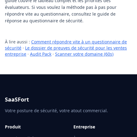
guide couvre le tableau complet et les priorités des
évaluateurs. Si vous voulez la méthode pas à pas pour
répondre vite au questionnaire, consultez le guide de
réponse au questionnaire de sécurité.
À lire aussi :
Comment répondre vite à un questionnaire de
sécurité
·
Le dossier de preuves de sécurité pour les ventes
entreprise
·
Audit Pack
·
Scanner votre domaine (60s)
SaaSFort
Votre posture de sécurité, votre atout commercial.
Produit
Entreprise