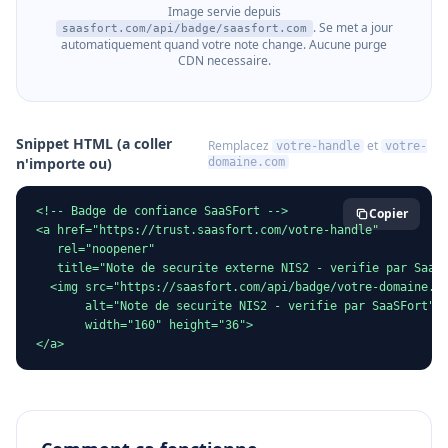
Image servie depuis
. Se met a jour
saasfort.com/api/badge/saasfort.com
automatiquement quand votre note change. Aucune purge
CDN necessaire.
Snippet HTML (a coller
Remplacez
et
votre-handle
votre-
n'importe ou)
domaine.com
<!-- Badge de confiance SaaSFort -->

Copier
<a href="https://trust.saasfort.com/votre-handle"

   rel="noopener"

   title="Note de securite externe NIS2 - verifie par SaaSF
  <img src="https://saasfort.com/api/badge/votre-domaine.co
       alt="Note de securite NIS2 - verifie par SaaSFort"

       width="160" height="36">

</a>