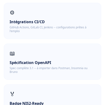
⚙️
Intégrations CI/CD
GitHub Actions, GitLab CI, Jenkins -- configurations prêtes à
l'emploi
📖
Spécification OpenAPI
Spec complète 3.1 -- à importer dans Postman, Insomnia ou
Bruno
🏅
Badge NIS2-Ready