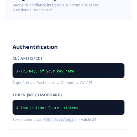
Badge de confiance intégrable sur votre site et vos
questionnaires sécurité
Authentification
CLÉ API (CI/CD)
X-API-Key: sf_your_key_here
À générer via Dashboard → Compte → Clé API
TOKEN JWT (DASHBOARD)
Authorization: Bearer <token>
Token obtenu via
-- valide 24h
POST /api/login