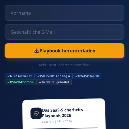
Playbook herunterladen
Kein Spam. Jederzeit abmeldbar.
NIS2 Artikel 21
ISO 27001 Anhang A
OWASP Top 10
DSGVO-konform
In der EU gehostet
Das SaaS-Sicherheits-
Playbook 2026
SaaSFort | März 2026